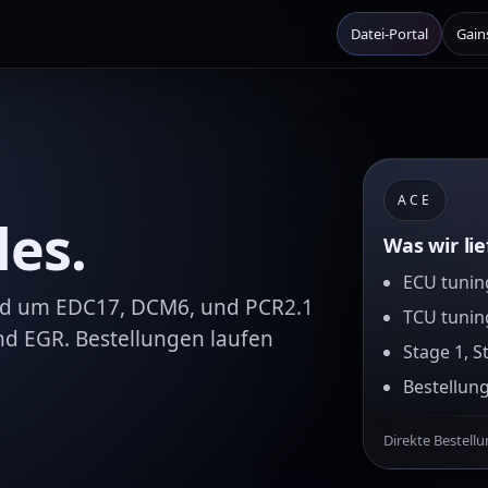
Datei-Portal
Gain
ACE
les.
Was wir li
ECU tuning
und um EDC17, DCM6, und PCR2.1
TCU tunin
nd EGR. Bestellungen laufen
Stage 1, S
Bestellun
Direkte Bestell