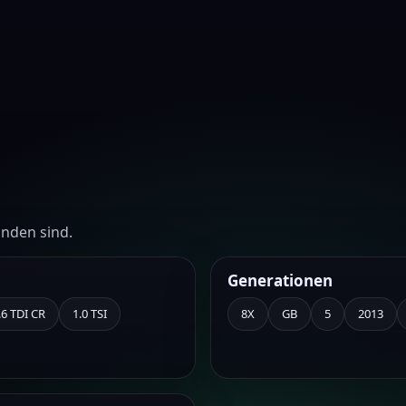
unden sind.
Generationen
.6 TDI CR
1.0 TSI
8X
GB
5
2013