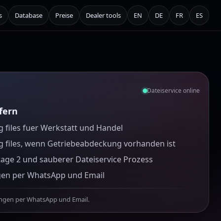
s
Database
Preise
Dealer tools
EN
DE
FR
ES
Dateiservice online
efern
 files fuer Werkstatt und Handel
g files, wenn Getriebeabdeckung vorhanden ist
tage 2 und sauberer Dateiservice Prozess
gen per WhatsApp und Email
ungen per WhatsApp und Email.