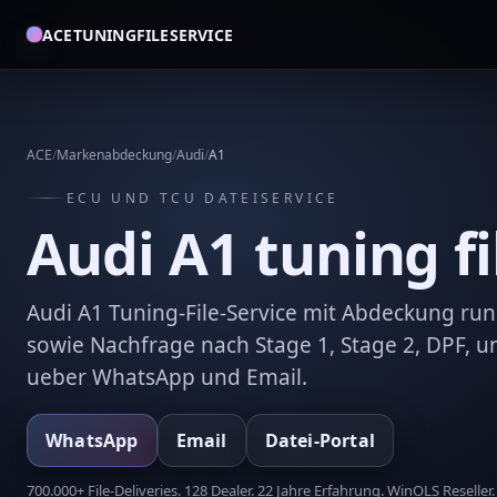
ACETUNINGFILESERVICE
ACE
/
Markenabdeckung
/
Audi
/
A1
ECU UND TCU DATEISERVICE
Audi A1 tuning fi
Audi A1 Tuning-File-Service mit Abdeckung r
sowie Nachfrage nach Stage 1, Stage 2, DPF, u
ueber WhatsApp und Email.
WhatsApp
Email
Datei-Portal
700.000+ File-Deliveries. 128 Dealer. 22 Jahre Erfahrung. WinOLS Reseller.