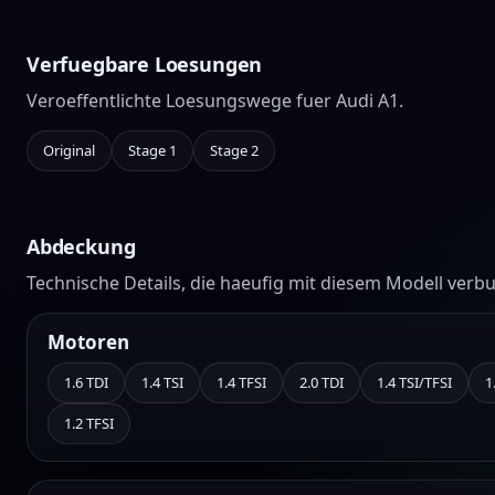
Verfuegbare Loesungen
Veroeffentlichte Loesungswege fuer Audi A1.
Original
Stage 1
Stage 2
Abdeckung
Technische Details, die haeufig mit diesem Modell verb
Motoren
1.6 TDI
1.4 TSI
1.4 TFSI
2.0 TDI
1.4 TSI/TFSI
1
1.2 TFSI