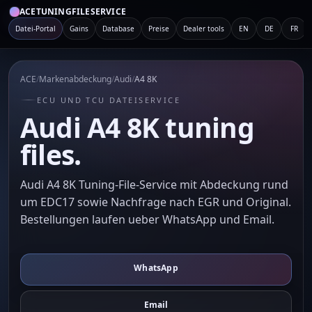
ACETUNINGFILESERVICE
Datei-Portal
Gains
Database
Preise
Dealer tools
EN
DE
FR
ACE
/
Markenabdeckung
/
Audi
/
A4 8K
ECU UND TCU DATEISERVICE
Audi A4 8K tuning
files.
Audi A4 8K Tuning-File-Service mit Abdeckung rund
um EDC17 sowie Nachfrage nach EGR und Original.
Bestellungen laufen ueber WhatsApp und Email.
WhatsApp
Email