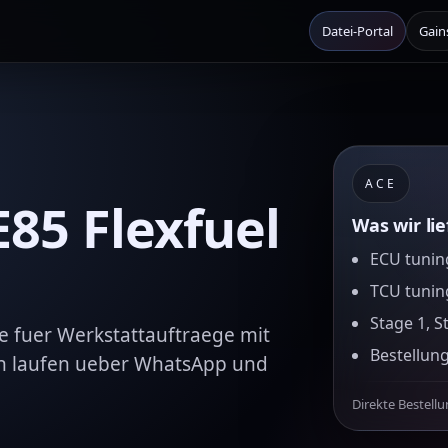
Datei-Portal
Gain
ACE
E85 Flexfuel
Was wir li
ECU tuning
TCU tunin
Stage 1, S
ce fuer Werkstattauftraege mit
Bestellun
n laufen ueber WhatsApp und
Direkte Bestell