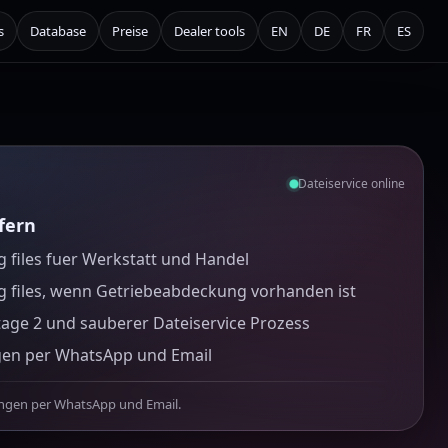
s
Database
Preise
Dealer tools
EN
DE
FR
ES
Dateiservice online
efern
 files fuer Werkstatt und Handel
g files, wenn Getriebeabdeckung vorhanden ist
tage 2 und sauberer Dateiservice Prozess
gen per WhatsApp und Email
ungen per WhatsApp und Email.