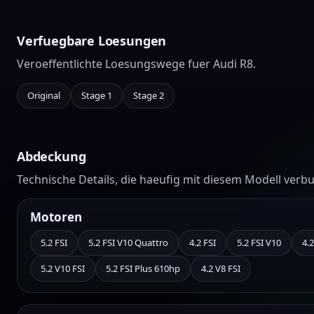
Verfuegbare Loesungen
Veroeffentlichte Loesungswege fuer Audi R8.
Original
Stage 1
Stage 2
Abdeckung
Technische Details, die haeufig mit diesem Modell verb
Motoren
5.2 FSI
5.2 FSI V10 Quattro
4.2 FSI
5.2 FSI V10
4.
5.2 V10 FSI
5.2 FSI Plus 610hp
4.2 V8 FSI