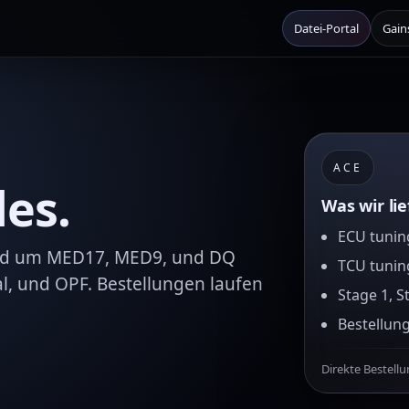
Datei-Portal
Gain
ACE
les.
Was wir li
ECU tuning
rund um MED17, MED9, und DQ
TCU tunin
al, und OPF. Bestellungen laufen
Stage 1, S
Bestellun
Direkte Bestell