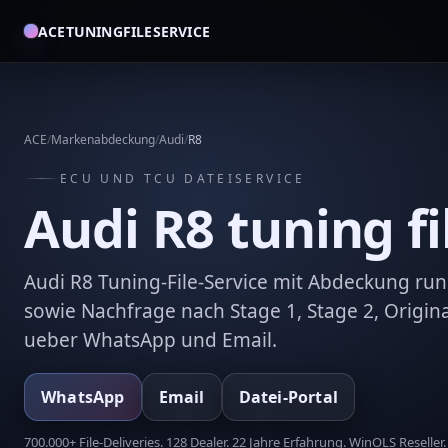
ACETUNINGFILESERVICE
ACE
/
Markenabdeckung
/
Audi
/
R8
ECU UND TCU DATEISERVICE
Audi R8 tuning fi
Audi R8 Tuning-File-Service mit Abdeckung 
sowie Nachfrage nach Stage 1, Stage 2, Origin
ueber WhatsApp und Email.
WhatsApp
Email
Datei-Portal
700.000+ File-Deliveries. 128 Dealer. 22 Jahre Erfahrung. WinOLS Reseller.