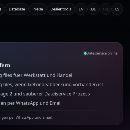
s
Database
Preise
Dealer tools
EN
DE
FR
ES
Dateiservice online
efern
 files fuer Werkstatt und Handel
g files, wenn Getriebeabdeckung vorhanden ist
tage 2 und sauberer Dateiservice Prozess
gen per WhatsApp und Email
ungen per WhatsApp und Email.