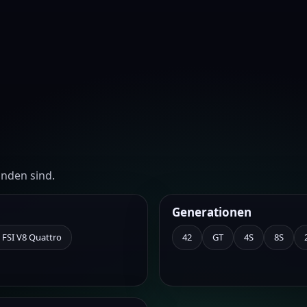
unden sind.
Generationen
2 FSI V8 Quattro
42
GT
4S
8S