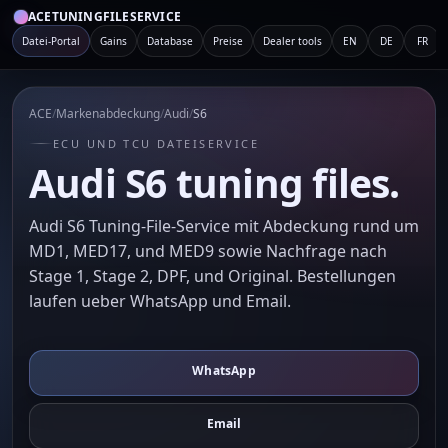
ACETUNINGFILESERVICE
Datei-Portal
Gains
Database
Preise
Dealer tools
EN
DE
FR
ACE
/
Markenabdeckung
/
Audi
/
S6
ECU UND TCU DATEISERVICE
Audi S6 tuning files.
Audi S6 Tuning-File-Service mit Abdeckung rund um
MD1, MED17, und MED9 sowie Nachfrage nach
Stage 1, Stage 2, DPF, und Original. Bestellungen
laufen ueber WhatsApp und Email.
WhatsApp
Email