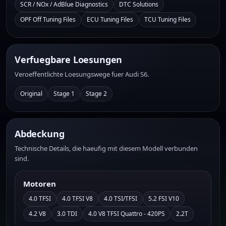
SCR / NOx / AdBlue Diagnostics
DTC Solutions
OPF Off Tuning Files
ECU Tuning Files
TCU Tuning Files
Verfuegbare Loesungen
Veroeffentlichte Loesungswege fuer Audi S6.
Original
Stage 1
Stage 2
Abdeckung
Technische Details, die haeufig mit diesem Modell verbunden
sind.
Motoren
4.0 TFSI
4.0 TFSI V8
4.0 TSI/TFSI
5.2 FSI V10
4.2 V8
3.0 TDI
4.0 V8 TFSI Quattro - 420PS
2.2T