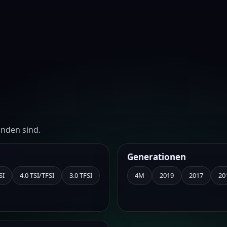
unden sind.
Generationen
SI
4.0 TSI/TFSI
3.0 TFSI
4M
2019
2017
20