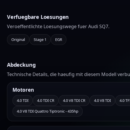
Verfuegbare Loesungen
Veroeffentlichte Loesungswege fuer Audi SQ7.
Original
Stage 1
EGR
Abdeckung
Technische Details, die haeufig mit diesem Modell verb
Motoren
4.0 TDI
4.0 TDI CR
4.0 V8 TDI CR
4.0 V8 TDI
4.0 TF
4.0 V8 TDI Quattro Tiptronic - 435hp