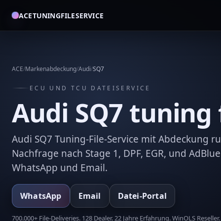
ACETUNINGFILESERVICE
ACE
/
Markenabdeckung
/
Audi
/
SQ7
ECU UND TCU DATEISERVICE
Audi SQ7 tuning f
Audi SQ7 Tuning-File-Service mit Abdeckung 
Nachfrage nach Stage 1, DPF, EGR, und AdBlue
WhatsApp und Email.
WhatsApp
Email
Datei-Portal
700.000+ File-Deliveries. 128 Dealer. 22 Jahre Erfahrung. WinOLS Reseller.