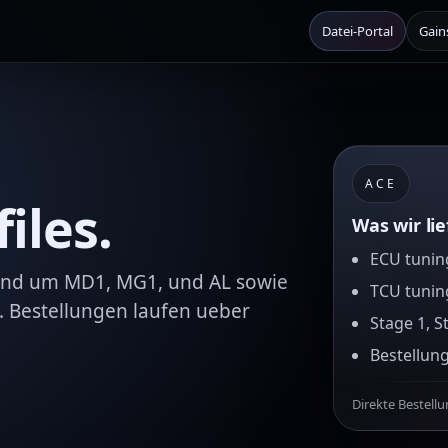
Datei-Portal
Gain
ACE
iles.
Was wir li
ECU tuning
rund um MD1, MG1, und AL sowie
TCU tunin
. Bestellungen laufen ueber
Stage 1, S
Bestellun
Direkte Bestell