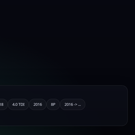
18
4.0 TDI
2016
8P
2016 -> ...