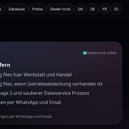
s
Database
Preise
Dealer tools
EN
DE
FR
ES
Dateiservice online
efern
 files fuer Werkstatt und Handel
g files, wenn Getriebeabdeckung vorhanden ist
tage 2 und sauberer Dateiservice Prozess
gen per WhatsApp und Email
ungen per WhatsApp und Email.