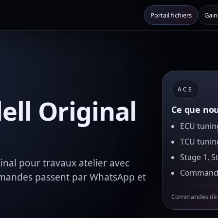
Portail fichiers
Gain
ACE
ll Original
Ce que nou
ECU tuning
TCU tuning
Stage 1, S
inal pour travaux atelier avec
Commandes
mmandes passent par WhatsApp et
Commandes dire