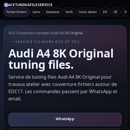
ACETUNINGFILESERVICE
Portail fichiers
Gains
Database
Tarifs
Outils dealer
EN
DE
FR
ACE
/
Couverture marques
/
Audi
/
A4 8K
/
Original
SERVICE FICHIERS ECU ET TCU
Audi A4 8K Original
tuning files.
Service de tuning files Audi A4 8K Original pour
travaux atelier avec couverture fichiers autour de
EDC17. Les commandes passent par WhatsApp et
email.
WhatsApp