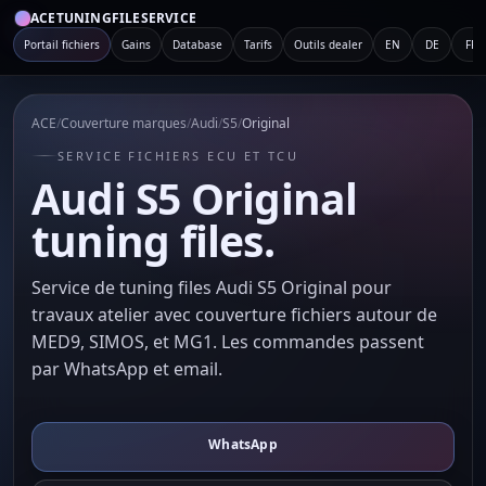
ACETUNINGFILESERVICE
Portail fichiers
Gains
Database
Tarifs
Outils dealer
EN
DE
FR
ACE
/
Couverture marques
/
Audi
/
S5
/
Original
SERVICE FICHIERS ECU ET TCU
Audi S5 Original
tuning files.
Service de tuning files Audi S5 Original pour
travaux atelier avec couverture fichiers autour de
MED9, SIMOS, et MG1. Les commandes passent
par WhatsApp et email.
WhatsApp