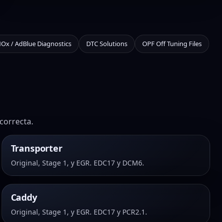
NOx / AdBlue Diagnostics
DTC Solutions
OPF Off Tuning Files
correcta.
Transporter
Original, Stage 1, y EGR. EDC17 y DCM6.
Caddy
Original, Stage 1, y EGR. EDC17 y PCR2.1.