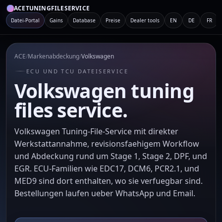
ACETUNINGFILESERVICE
Datei-Portal
Gains
Database
Preise
Dealer tools
EN
DE
FR
ACE
/
Markenabdeckung
/
Volkswagen
ECU UND TCU DATEISERVICE
Volkswagen tuning
files service.
Volkswagen Tuning-File-Service mit direkter
Werkstattannahme, revisionsfaehigem Workflow
und Abdeckung rund um Stage 1, Stage 2, DPF, und
EGR. ECU-Familien wie EDC17, DCM6, PCR2.1, und
MED9 sind dort enthalten, wo sie verfuegbar sind.
Bestellungen laufen ueber WhatsApp und Email.