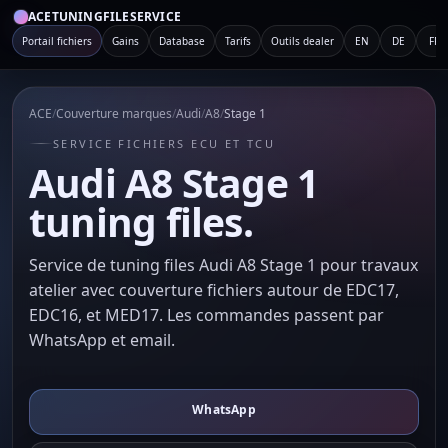
ACETUNINGFILESERVICE
Portail fichiers
Gains
Database
Tarifs
Outils dealer
EN
DE
FR
ACE
/
Couverture marques
/
Audi
/
A8
/
Stage 1
SERVICE FICHIERS ECU ET TCU
Audi A8 Stage 1
tuning files.
Service de tuning files Audi A8 Stage 1 pour travaux
atelier avec couverture fichiers autour de EDC17,
EDC16, et MED17. Les commandes passent par
WhatsApp et email.
WhatsApp