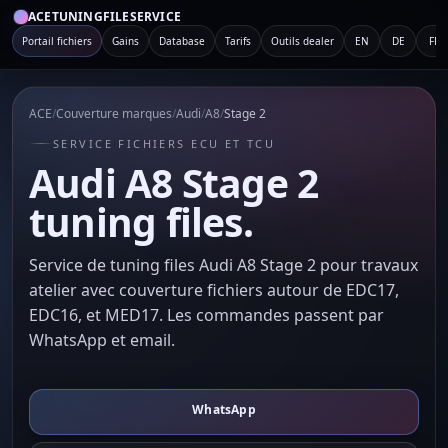
ACETUNINGFILESERVICE
Portail fichiers
Gains
Database
Tarifs
Outils dealer
EN
DE
FR
ACE
/
Couverture marques
/
Audi
/
A8
/
Stage 2
SERVICE FICHIERS ECU ET TCU
Audi A8 Stage 2
tuning files.
Service de tuning files Audi A8 Stage 2 pour travaux
atelier avec couverture fichiers autour de EDC17,
EDC16, et MED17. Les commandes passent par
WhatsApp et email.
WhatsApp