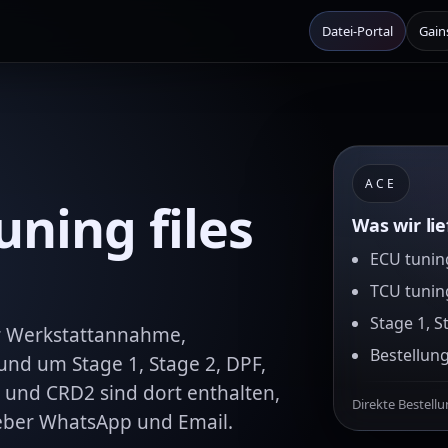
Datei-Portal
Gain
ACE
ning files
Was wir li
ECU tuning
TCU tunin
Stage 1, S
er Werkstattannahme,
Bestellun
nd um Stage 1, Stage 2, DPF,
 und CRD2 sind dort enthalten,
Direkte Bestell
ueber WhatsApp und Email.