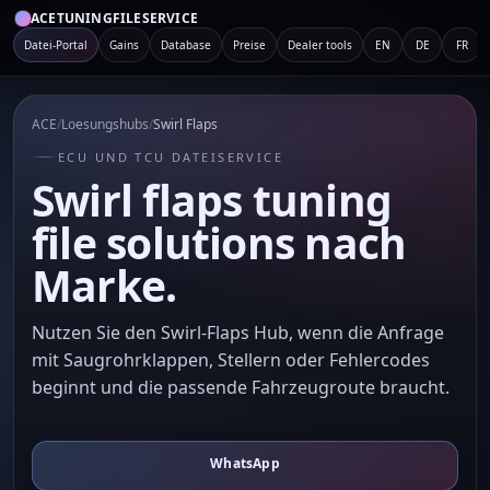
ACETUNINGFILESERVICE
Datei-Portal
Gains
Database
Preise
Dealer tools
EN
DE
FR
ACE
/
Loesungshubs
/
Swirl Flaps
ECU UND TCU DATEISERVICE
Swirl flaps tuning
file solutions nach
Marke.
Nutzen Sie den Swirl-Flaps Hub, wenn die Anfrage
mit Saugrohrklappen, Stellern oder Fehlercodes
beginnt und die passende Fahrzeugroute braucht.
WhatsApp