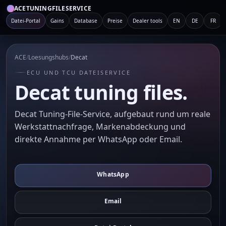
ACETUNINGFILESERVICE
Datei-Portal
Gains
Database
Preise
Dealer tools
EN
DE
FR
ACE
/
Loesungshubs
/
Decat
ECU UND TCU DATEISERVICE
Decat tuning files.
Decat Tuning-File-Service, aufgebaut rund um reale
Werkstattnachfrage, Markenabdeckung und
direkte Annahme per WhatsApp oder Email.
WhatsApp
Email